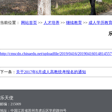
当前位置：
网站首页
>>
人才培养
>>
继续教育
>>
成人学历教
http://cmscdn.chinaedu.net/uploadfile/2019/0416/20190416014814557
下一条：
关于2017年6月成人高教统考报名的通知
乐天使
邮编：215009
地址：中国江苏省苏州市虎丘区学府路99号