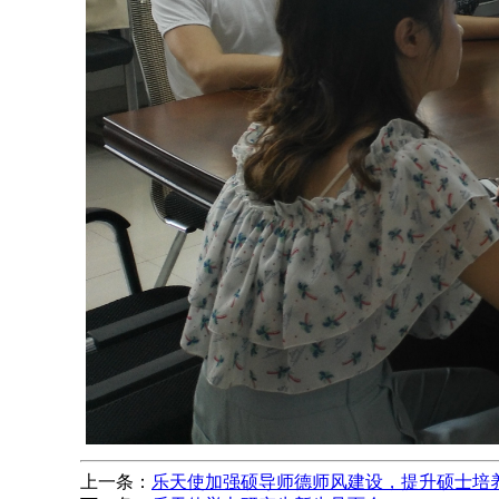
上一条：
乐天使加强硕导师德师风建设，提升硕士培