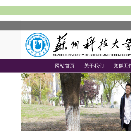
网站首页
关于我们
党群工
-->