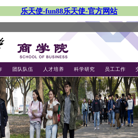
乐天使-fun88乐天使-官方网站
作
团队队伍
人才培养
科学研究
员工工作