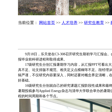
当前位置：
网站首页
>>
人才培养
>>
研究生教育
>>
9月18日，乐天使在C3-308召开研究生期初学习汇报
报毕业前科研进程和取得成果。
17级研究生分别汇报暑期学习内容，从汇报PPT可看
具不足、论文排版不规范、相关定义点模糊等不足。段经理从
辑严谨，不仅研究内容要深入，同时还要对概念界定清晰，
好基础。
16级研究生分别就自己的研究课题汇报阶段性成果和最
暑期投稿参与Applied Energy杂志与清华大学联合
程的时间周期和各个节点。