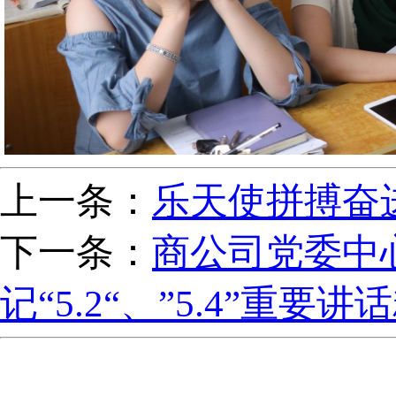
上一条：
乐天使拼搏奋
下一条：
商公司党委中
记“5.2“、”5.4”重要讲