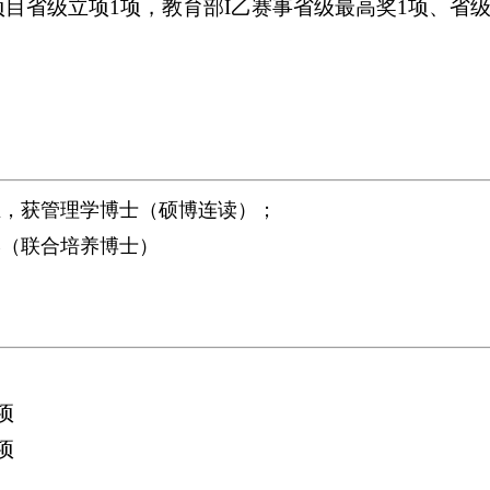
项目省级立项1项，教育部I乙赛事省级最高奖1项、省级
工程专业，获管理学博士（硕博连读）；
派留学（联合培养博士）
项
项