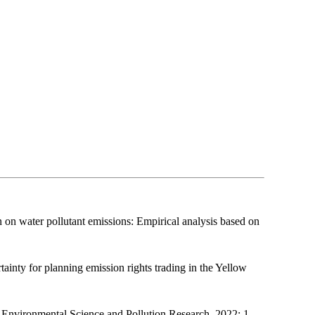
on water pollutant emissions: Empirical analysis based on
inty for planning emission rights trading in the Yellow
J]. Environmental Science and Pollution Research
,
2022: 1-