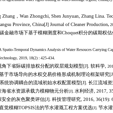
g Zhang
，
Wan Zhongchi, Shen Junyuan, Zhang Lina. Techn
n Jiangsu Province, China[J] Journal of Cleaner Production
,
2
碳金融市场下基于模糊测度和
Choquet
积分的碳期权估
A Spatio-Temporal Dynamics Analysis of Water Resouces Carrying Ca
Technology,
2019, 18(2) : 425-434.
视角下省际碳排放权分配的双层规划模型
[J].
软科学
,
201
基于市场导向的水权交易价格形成机制理论框架研究
[
系统协调耦合的流域初始水权配置模型
[J].
长江流域资
青海省水资源承载力模糊物元分析
水利经济
, 2017, 3
[J].
源安全的灰色聚类评估
[J].
科技管理研究
, 2016, 36(19): 
直觉模糊
TOPSIS
法的节水灌溉工程方案优选
节水灌
[J].