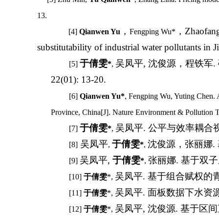
13.
，
，
Zhaofan
[
4
]
Qianwen Yu
Fengping Wu*
substitutability of industrial water pollutants i
于倩雯
吴凤平
,
沈俊源，程铁军
.
[
5
]
*
,
22(01): 13-20.
[
6
]
Qianwen Yu*
, Fengping Wu, Yuting Chen. 
Province, China[J]. Nature Environment & Pollution 
于倩雯
吴凤平
.
公平与效率耦合
[
7
]
*
,
吴凤平
于倩雯
沈俊源，张丽娜
.
[
8
]
,
*
,
吴凤平
,
于倩雯
张丽娜
.
基于双子
[
9
]
*
,
吴凤平
.
基于组合赋权的
[
10
]
于倩雯
*,
吴凤平
.
面板数据下水资
[1
1
]
于倩雯
*,
吴凤平
,
沈俊源
.
基于区间
[1
2
]
于倩雯
*,