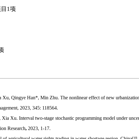
项目
1
项
项
 Xu, Qingye Han*, Min Zhu. The nonlinear effect of new urbanization 
anagement, 2023, 345: 118564.
Xia Xu. Interval two-stage stochastic programming model under uncerta
tion Research
,
2023, 1-17.
 of agricultural water rights trading in water-shortage region, China[