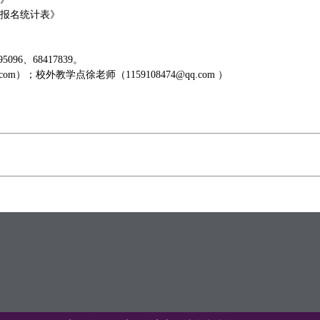
考报名统计表》
96、68417839。
m）；校外教学点徐老师（1159108474@qq.com ）