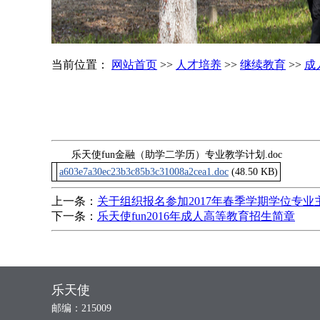
当前位置：
网站首页
>>
人才培养
>>
继续教育
>>
成
乐天使fun金融（助学二学历）专业教学计划.doc
a603e7a30ec23b3c85b3c31008a2cea1.doc
(48.50 KB)
上一条：
关于组织报名参加2017年春季学期学位专
下一条：
乐天使fun2016年成人高等教育招生简章
乐天使
邮编：215009